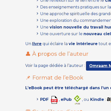
Une réflexion sur le lien entre le
cie
Des enseignements pratiques sur l
Une approche spirituelle des grande
Une exploration du commandemen
Une
vision nouvelle du travail h
Une ouverture sur le
nouveau ciel
Un
livre
qui éclaire la
vie intérieure
tout e
👤 À propos de l’auteur
Voir la page dédiée à l’auteur :
Omraam M
📌 Format de l’eBook
L’eBook peut être téléchargé dans l’un
PDF
,
ePub
, ou
Kindle
: