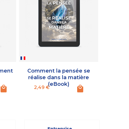
ement
Comment la pensée se
Le "Not
)
réalise dans la matière
(eBook)
Prix
Pr
2,49 €
2,49
Entreprise