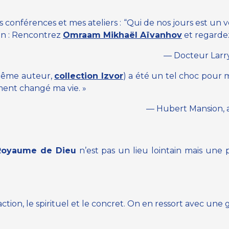
férences et mes ateliers : “Qui de nos jours est un véri
on : Rencontrez
Omraam Mikhaël Aïvanhov
et regardez
— Docteur Larry
même auteur,
collection Izvor
) a été un tel choc pour m
iment changé ma vie. »
— Hubert Mansion, a
Royaume de Dieu
n’est pas un lieu lointain mais une
action, le spirituel et le concret. On en ressort avec une