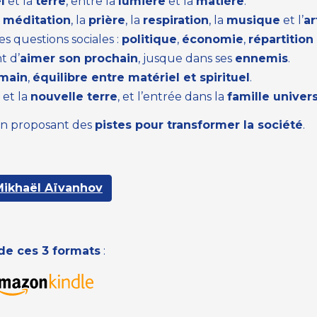
l
et la
terre
, entre la
lumière
et la
matière
.
a
méditation
, la
prière
, la
respiration
, la
musique
et l’
ar
s questions sociales :
politique
,
économie
,
répartition
t d’
aimer son prochain
, jusque dans ses
ennemis
.
umain
,
équilibre entre matériel et spirituel
.
et la
nouvelle terre
, et l’entrée dans la
famille univer
n proposant des
pistes pour transformer la société
.
ikhaël Aïvanhov
 de ces 3 formats
: