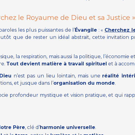
rchez le Royaume de Dieu et sa Justice 
paroles les plus puissantes de l’
Évangile
: «
Cherchez l
utôt que de rester un idéal abstrait, cette invitation 
usique, la respiration, mais aussi la politique, l’économie et
re.
Tout devient matière à travail spirituel
et à accom
Dieu
n’est pas un lieu lointain, mais une
réalité intér
tions, et jusque dans l’
organisation du monde
.
ocie profondeur mystique et vision pratique, et qui rap
Notre Père
, clé d’
harmonie universelle
.