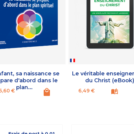
nfant, sa naissance se
Le véritable enseign
pare d'abord dans le
du Christ (eBook
plan...
Prix
Prix
6,60 €
6,49 €
Frais de port à 0,01