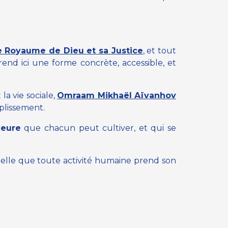
»
e Royaume de Dieu et sa Justice
, et tout
prend ici une forme concrète, accessible, et
 la vie sociale,
Omraam Mikhaël Aïvanhov
plissement.
ieure
que chacun peut cultiver, et qui se
pelle que toute activité humaine prend son