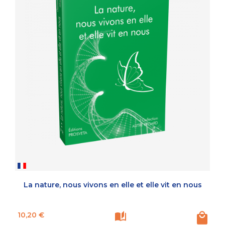
La nature, nous vivons en elle et elle vit en nous
Prix
10,20 €