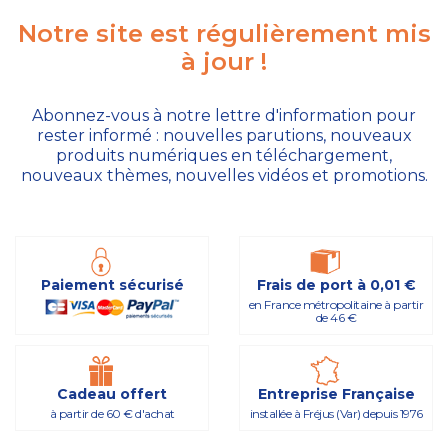
Notre site est régulièrement mis
à jour !
L'amour, source
Les Splendeurs
La nouvelle
Règles d'or
Le yoga du
Langage
Les mystères de
La Nature, reflet
La Bible, miroir
La deuxième
La voie du
Abonnez-vous à notre lettre d'information pour
de Tiphéreth -
des énergies
symbolique,
soleil (MP3)
pour la vie
Terre -
de la création -
naissance -
Iésod - Les
et écho de
silence
rester informé : nouvelles parutions, nouveaux
Le soleil dans la
langage de la
quotidienne
Méthodes,
(MP3)
Amour, Sagesse,
fondements de
Commentaires
l'Esprit
produits numériques en téléchargement,
9,80 €
9,80 €
exercices,
pratique
nature
la vie spirituelle
de l'Ancien
Vérité
9,80 €
7,80 €
47,50 €
nouveaux thèmes, nouvelles vidéos et promotions.
spirituelle
formules,
Testament
23,50 €
23,50 €
23,50 €
prières
(Tome 1)
23,50 €
(eBook)
23,50 €
17,99 €
Paiement sécurisé
Frais de port à 0,01 €
en France métropolitaine à partir
de 46 €
Cadeau offert
Entreprise Française
à partir de 60 € d'achat
installée à Fréjus (Var) depuis 1976