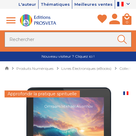
L'auteur
Thématiques
Meilleures ventes
0
Nouveau visiteur ? Cliquez ici !
Produits Numériques
Livres Électroniques (eBooks)
Collectio
Approfondir la pratique spirituelle