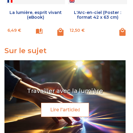
La lumière, esprit vivant
L'Arc-en-ciel (Poster :
(eBook)
format 42 x 63 cm)
Prix
Prix
P
6,49 €
12,50 €
Sur le sujet
Travailler avec la lumière
Lire l'article