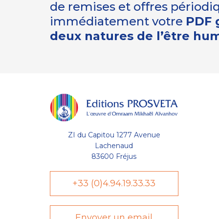
de remises et offres périod
immédiatement votre
PDF g
deux natures de l’être hu
ZI du Capitou 1277 Avenue
Lachenaud
83600 Fréjus
+33 (0)4.94.19.33.33
Envoyer un email