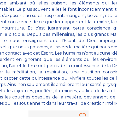
de ambiant où elles puisent les éléments qui le
nsables. Le plus souvent elles le font inconsciemment: 
 s’exposent au soleil, respirent, mangent, boivent, etc., 
ent conscience de ce que leur apportent la lumière, la 
la nourriture. Et c’est justement cette conscience 
r le disciple. Depuis des millénaires, les plus grands Ma
nité nous enseignent que l’Esprit de Dieu imprèg
rs et que nous pouvons, à travers la matière qui nous en
en contact avec cet Esprit. Les humains n’ont aucune id
perdent en ignorant que les éléments qui les environ
’eau, l’air et le feu sont pétris de la quintessence de la Di
r la méditation, la respiration, une nutrition conscie
 capter cette quintessence qui vivifiera toutes les cel
rps. Ainsi non seulement ils améliorent leur santé physiq
llules rajeunies, purifiées, illuminées, au lieu de les ret
ns les couches opaques de la matière, deviennent de
es qui les soutiennent dans leur travail de création intér