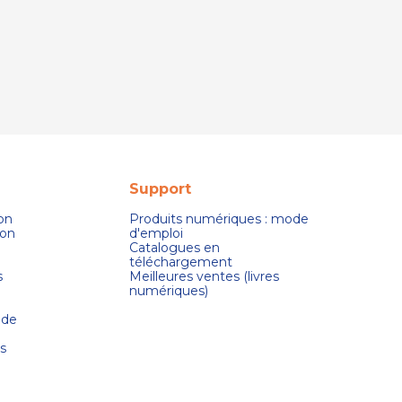
Support
son
Produits numériques : mode
ion
d'emploi
Catalogues en
téléchargement
s
Meilleures ventes (livres
numériques)
 de
s