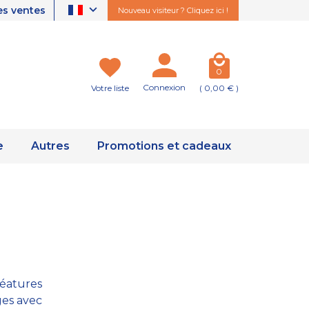
es ventes
Nouveau visiteur ? Cliquez ici !
0
Connexion
Votre liste
( 0,00 € )
e
Autres
Promotions et cadeaux
réatures
ges avec