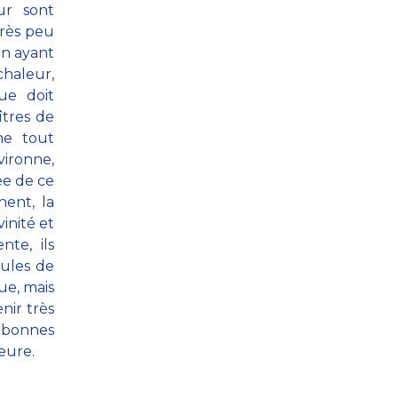
ur sont
très peu
en ayant
chaleur,
que doit
îtres de
ne tout
vironne,
ée de ce
nent, la
vinité et
nte, ils
lules de
ue, mais
enir très
 bonnes
ieure.