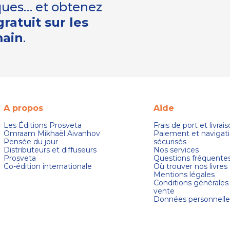
iques… et obtenez
ratuit sur les
main
.
A propos
Aide
Les Éditions Prosveta
Frais de port et livrai
Omraam Mikhaël Aivanhov
Paiement et navigat
Pensée du jour
sécurisés
Distributeurs et diffuseurs
Nos services
Prosveta
Questions fréquente
Co-édition internationale
Où trouver nos livres
Mentions légales
Conditions générales
vente
Données personnelle