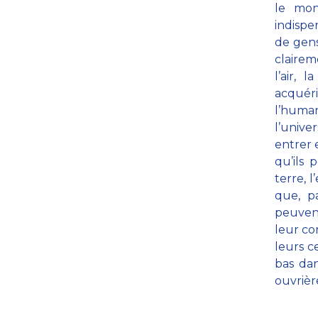
le mon
indispe
de gens
clairem
l’air, 
acquéri
l’huma
l’unive
entrer 
qu’ils 
terre, l
que, pa
peuvent
leur co
leurs ce
bas da
ouvrièr