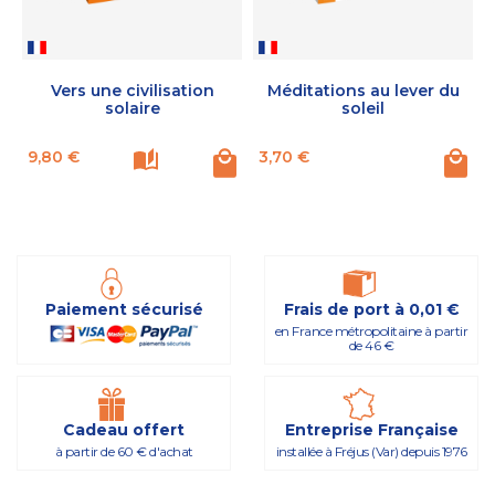
Vers une civilisation
Méditations au lever du
solaire
soleil
Prix
Prix
P
9,80 €
3,70 €
Paiement sécurisé
Frais de port à 0,01 €
en France métropolitaine à partir
de 46 €
Cadeau offert
Entreprise Française
à partir de 60 € d'achat
installée à Fréjus (Var) depuis 1976