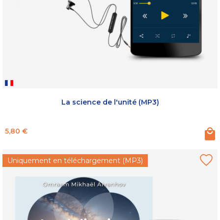
La science de l'unité (MP3)
Prix
5,80 €
Uniquement en téléchargement (MP3)