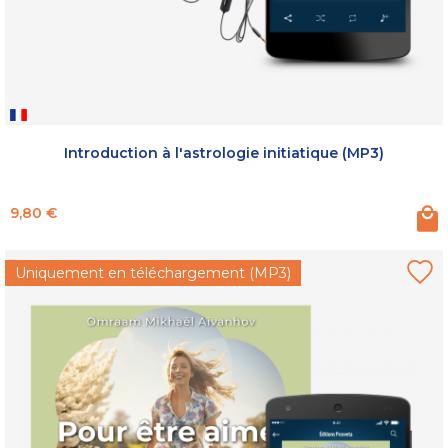
Introduction à l'astrologie initiatique (MP3)
Prix
9,80 €
Uniquement en téléchargement (MP3)