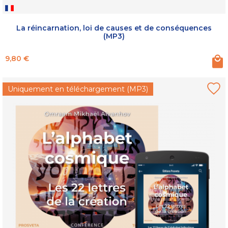
La réincarnation, loi de causes et de conséquences
(MP3)
Prix
9,80 €
Uniquement en téléchargement (MP3)