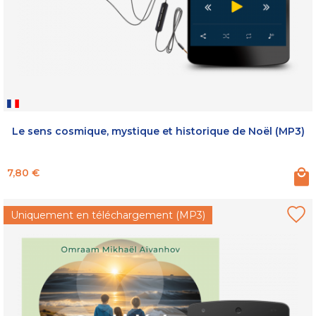
Le sens cosmique, mystique et historique de Noël (MP3)
Prix
7,80 €
Uniquement en téléchargement (MP3)