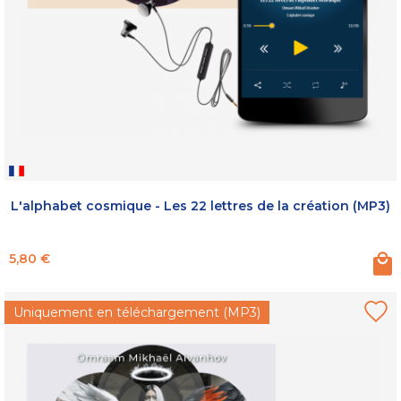
L'alphabet cosmique - Les 22 lettres de la création (MP3)
Prix
5,80 €
Uniquement en téléchargement (MP3)