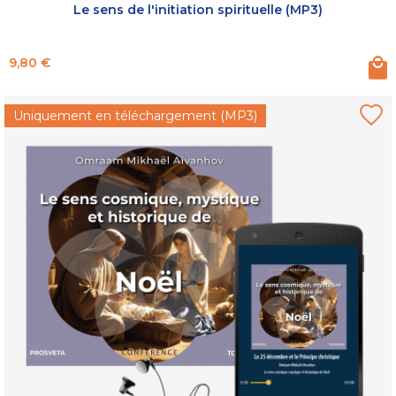
Le sens de l'initiation spirituelle (MP3)
Prix
9,80 €
Uniquement en téléchargement (MP3)