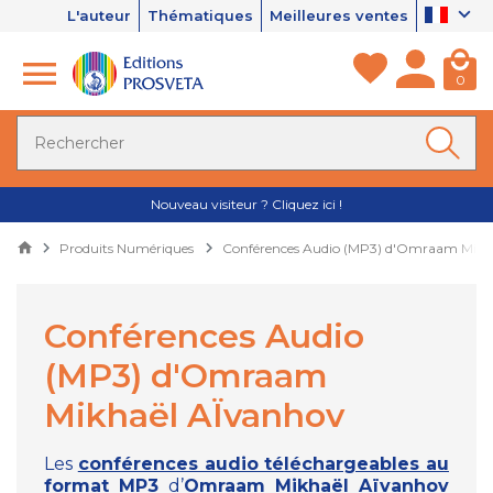
L'auteur
Thématiques
Meilleures ventes
0
Nouveau visiteur ? Cliquez ici !
Produits Numériques
Conférences Audio (MP3) d'Omraam Mikh
Conférences Audio
(MP3) d'Omraam
Mikhaël AÏvanhov
Les
conférences audio téléchargeables au
format MP3
d’
Omraam Mikhaël Aïvanhov