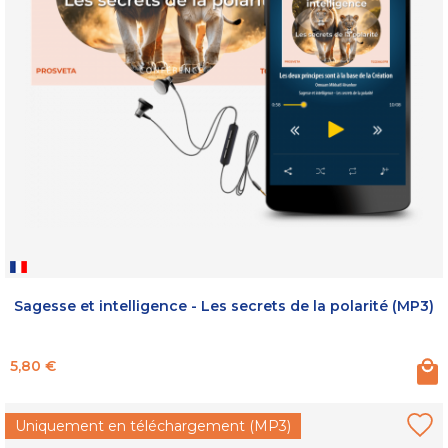
Sagesse et intelligence - Les secrets de la polarité (MP3)
Prix
5,80 €
Uniquement en téléchargement (MP3)