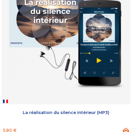
La réalisation du silence intérieur (MP3)
Prix
5,80 €