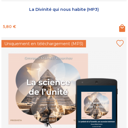
La Divinité qui nous habite (MP3)
Prix
5,80 €
Uniquement en téléchargement (MP3)