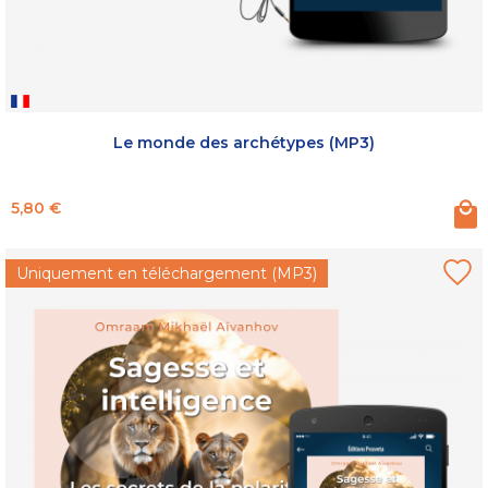
Le monde des archétypes (MP3)
Prix
5,80 €
Uniquement en téléchargement (MP3)