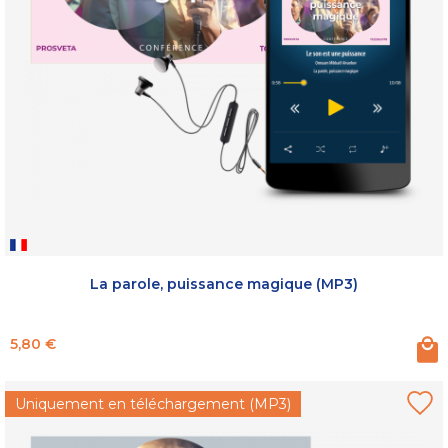
La parole, puissance magique (MP3)
Prix
5,80 €
Uniquement en téléchargement (MP3)