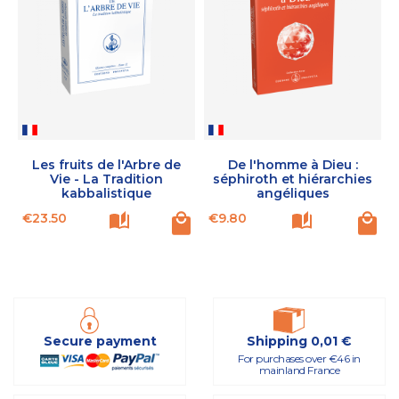
Les fruits de l'Arbre de
De l'homme à Dieu :
Vie - La Tradition
séphiroth et hiérarchies
kabbalistique
angéliques
Price
Price
€23.50
€9.80
Secure payment
Shipping 0,01 €
For purchases over €46 in
mainland France