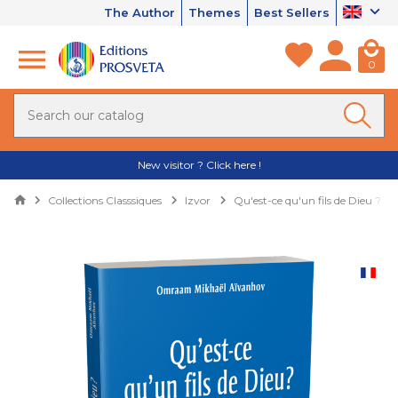
The Author
Themes
Best Sellers
0
New visitor ? Click here !
Collections Classsiques
Izvor
Qu'est-ce qu'un fils de Dieu ?