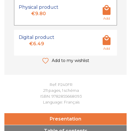
Physical product
€9.80
Add
Digital product
€6.49
Add
Add to my wishlist
Ref: P240FR
211 pages, 1 schéma
ISBN: 9782855668093
Language: Français
Presentation
Table of contents