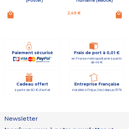
(Poster)
humaine (eBook)
Prix
P
2,49 €
Paiement sécurisé
Frais de port à 0,01 €
en France métropolitaine à partir
de 46 €
Cadeau offert
Entreprise Française
à partir de 60 € d'achat
installée à Fréjus (Var) depuis 1976
Newsletter