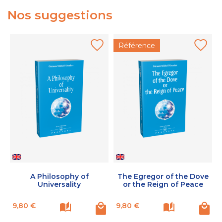
Nos suggestions
Référence
A Philosophy of
The Egregor of the Dove
Universality
or the Reign of Peace
Prix
Prix
P
9,80 €
9,80 €