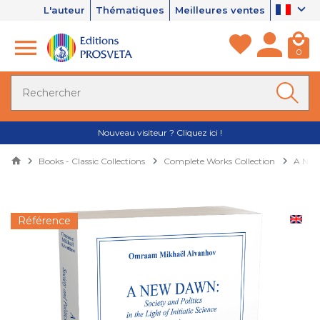
L'auteur
Thématiques
Meilleures ventes
0
Nouveau visiteur ? Cliquez ici !
Books - Classic Collections
Complete Works Collection
A New 
Référence