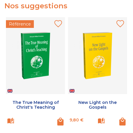
Nos suggestions
Référence
The True Meaning of
New Light on the
Christ's Teaching
Gospels
Prix
P
9,80 €