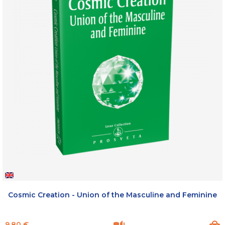
Cosmic Creation - Union of the Masculine and Feminine
Prix
9,80 €