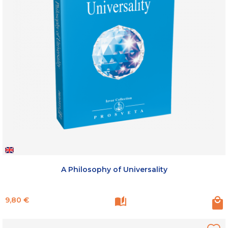
A Philosophy of Universality
Prix
9,80 €