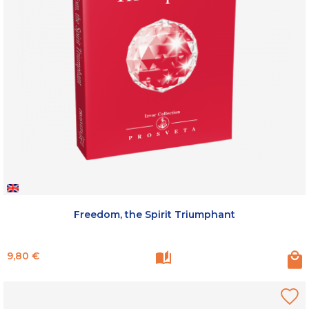
Freedom, the Spirit Triumphant
Prix
9,80 €