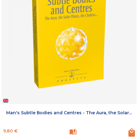
Man's Subtle Bodies and Centres - The Aura, the Solar...
Prix
9,80 €