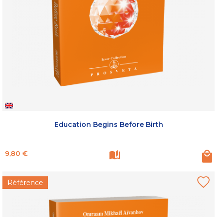
Education Begins Before Birth
Prix
9,80 €
Référence