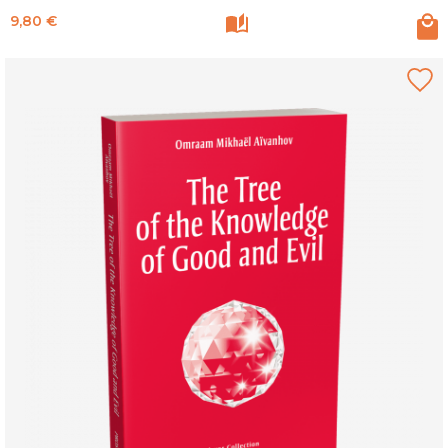
Prix
9,80 €