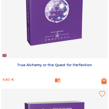
True Alchemy or the Quest for Perfection
Prix
9,80 €