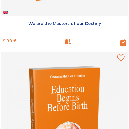
We are the Masters of our Destiny
Prix
9,80 €