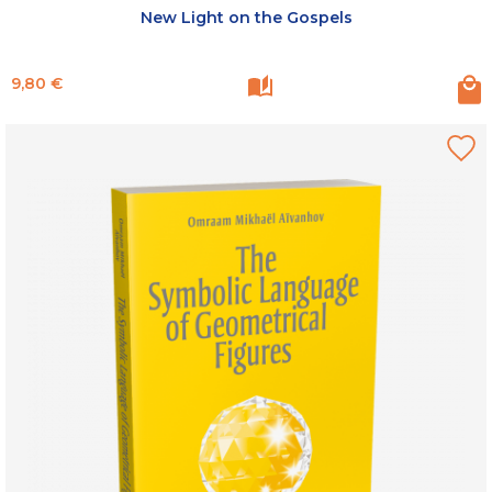
New Light on the Gospels
Prix
9,80 €