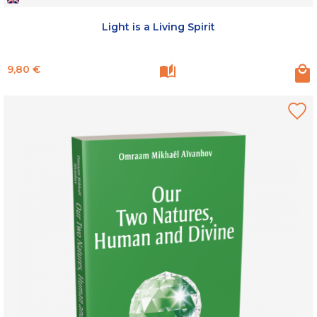
Light is a Living Spirit
Prix
9,80 €