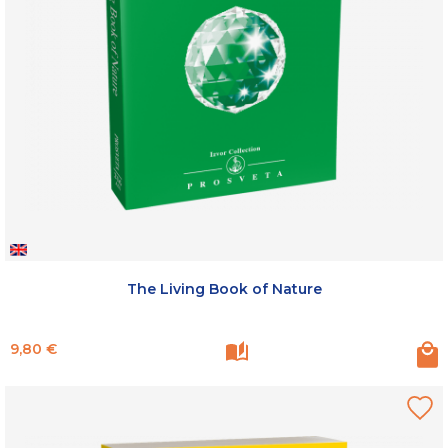
The Living Book of Nature
Prix
9,80 €