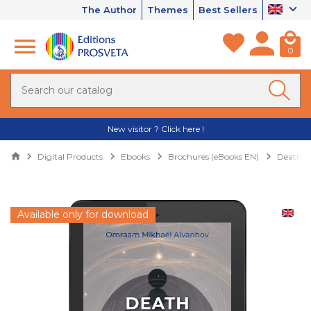
The Author
Themes
Best Sellers
0
New visitor ? Click here !
Digital Products
Ebooks
Brochures (eBooks EN)
Death an
Available only for download