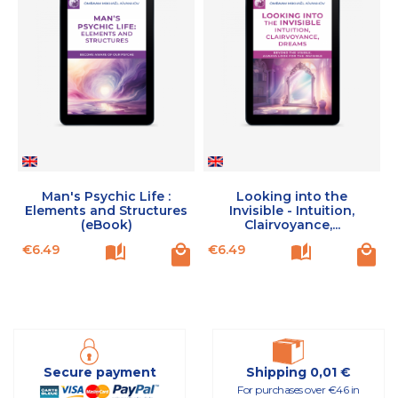
Man's Psychic Life :
Looking into the
Elements and Structures
Invisible - Intuition,
(eBook)
Clairvoyance,...
Price
Price
P
€6.49
€6.49
Secure payment
Shipping 0,01 €
For purchases over €46 in