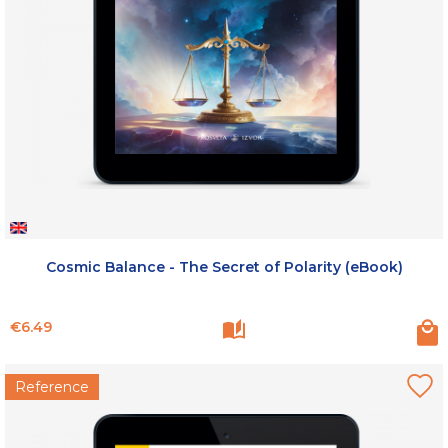
Cosmic Balance - The Secret of Polarity (eBook)
Price
€6.49
Reference