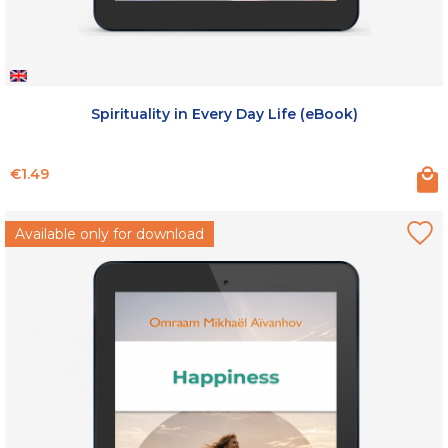
Spirituality in Every Day Life (eBook)
Price
€1.49
Available only for download