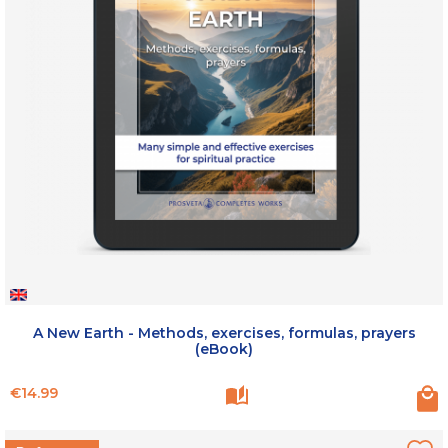
A New Earth - Methods, exercises, formulas, prayers
(eBook)
Price
€14.99