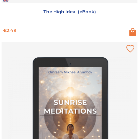
The High Ideal (eBook)
Price
€2.49