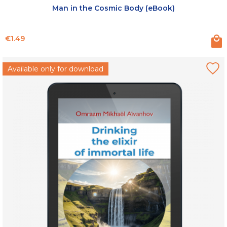
Man in the Cosmic Body (eBook)
Price
€1.49
Available only for download