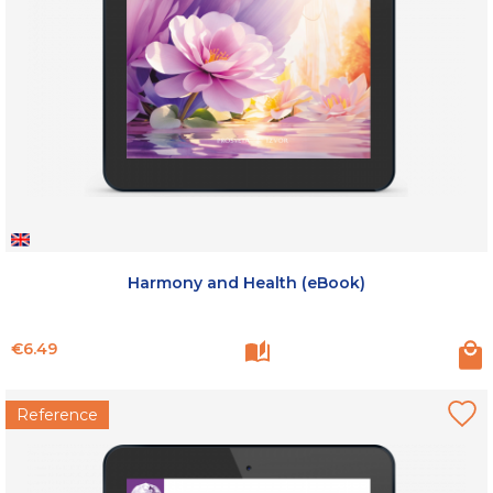
Harmony and Health (eBook)
Price
€6.49
Reference