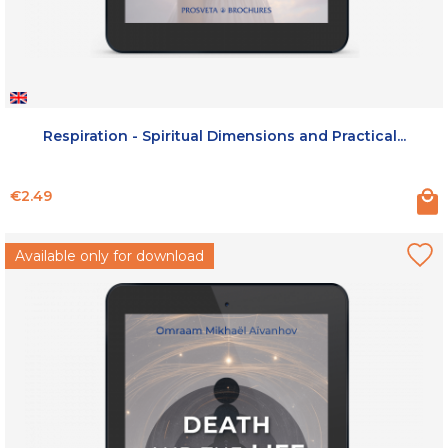
Respiration - Spiritual Dimensions and Practical...
Price
€2.49
Available only for download