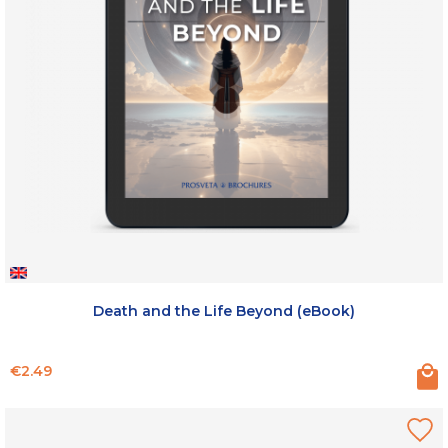
Death and the Life Beyond (eBook)
Price
€2.49