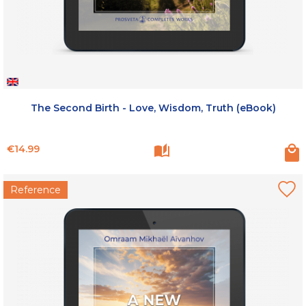
The Second Birth - Love, Wisdom, Truth (eBook)
Price
€14.99
Reference