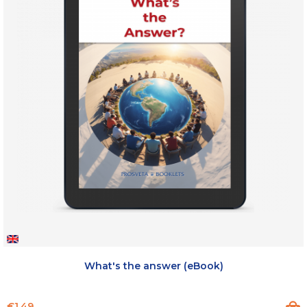
What's the answer (eBook)
Price
€1.49