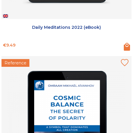
Daily Meditations 2022 (eBook)
Price
€9.49
Reference