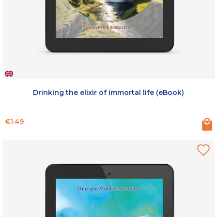
Drinking the elixir of immortal life (eBook)
Price
€1.49