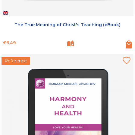
The True Meaning of Christ's Teaching (eBook)
Price
€6.49
Reference