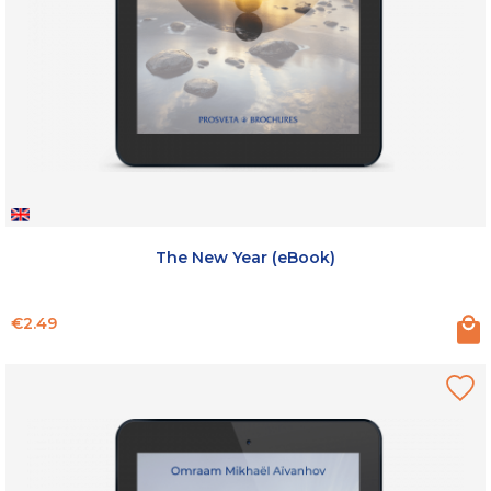
The New Year (eBook)
Price
€2.49