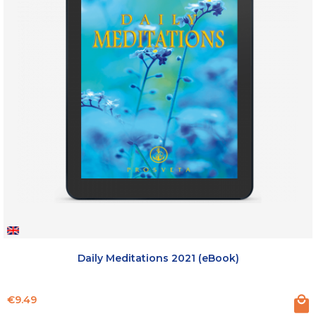
Daily Meditations 2021 (eBook)
Price
€9.49