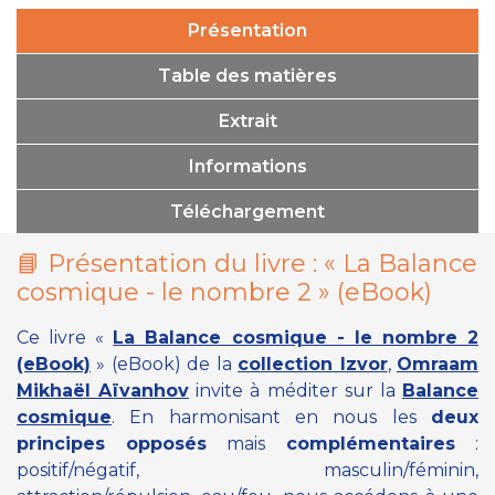
Présentation
Table des matières
Extrait
Informations
Téléchargement
📘 Présentation du livre :
« La Balance
cosmique - le nombre 2 »
(eBook)
Ce livre «
La Balance cosmique - le nombre 2
(eBook)
»
(eBook) de la
collection Izvor
,
Omraam
Mikhaël Aïvanhov
invite à méditer sur la
Balance
cosmique
. En harmonisant en nous les
deux
principes
opposés
mais
complémentaires
:
positif/négatif, masculin/féminin,