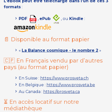
L’eBook peut être téléchargé dans l’un de ces 3
formats
:
PDF
,
ePub
, ou
Kindle
:
📄 Disponible au format papier
«
La Balance cosmique - le nombre 2
»
🇨🇵 En Français vendu par d’autres
pays (
au format papier
)
En Suisse :
https://www.prosveta.ch
En Belgique :
https://www.prosveta.be
Au Canada :
https://prosveta.ca
⏳ En accès locatif sur notre
médiathèque