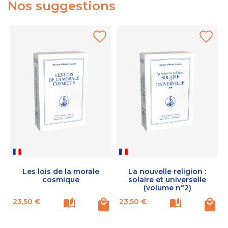
Nos suggestions
Les lois de la morale
La nouvelle religion :
cosmique
solaire et universelle
(volume n°2)
Prix
Prix
P
23,50 €
23,50 €