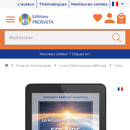
L'auteur
Thématiques
Meilleures ventes
0
Nouveau visiteur ? Cliquez ici !
Produits Numériques
Livres Électroniques (eBooks)
Collectio