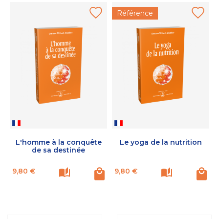
Référence
L'homme à la conquête
Le yoga de la nutrition
de sa destinée
Prix
Prix
P
9,80 €
9,80 €