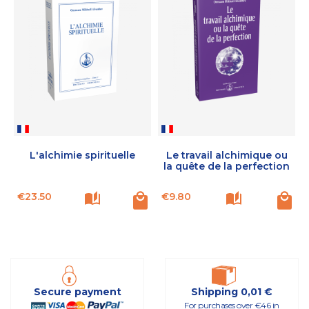
L'alchimie spirituelle
Le travail alchimique ou
la quête de la perfection
Price
Price
P
€23.50
€9.80
Secure payment
Shipping 0,01 €
For purchases over €46 in