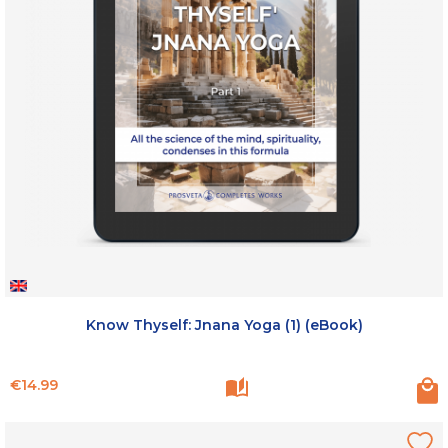
Know Thyself: Jnana Yoga (1) (eBook)
Price
€14.99