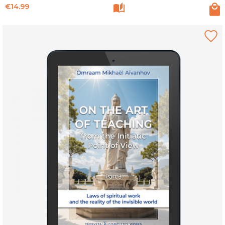
Price
€14.99