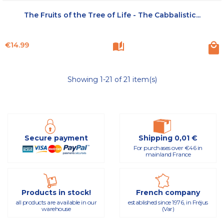
The Fruits of the Tree of Life - The Cabbalistic...
Price
€14.99
Showing 1-21 of 21 item(s)
Secure payment
Shipping 0,01 €
For purchases over €46 in
mainland France
Products in stock!
French company
all products are available in our
established since 1976, in Fréjus
warehouse
(Var)