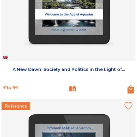
A New Dawn: Society and Politics in the Light of...
Price
€14.99
Reference