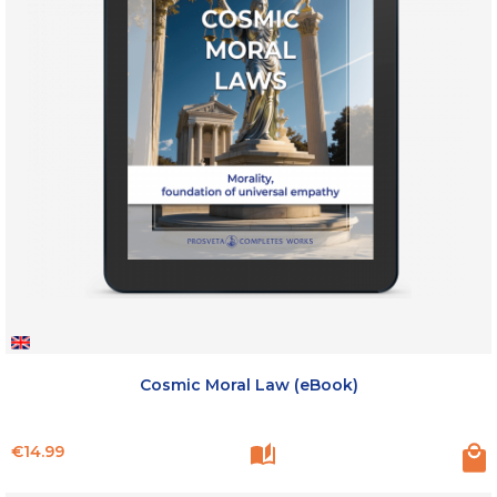
Cosmic Moral Law (eBook)
Price
€14.99