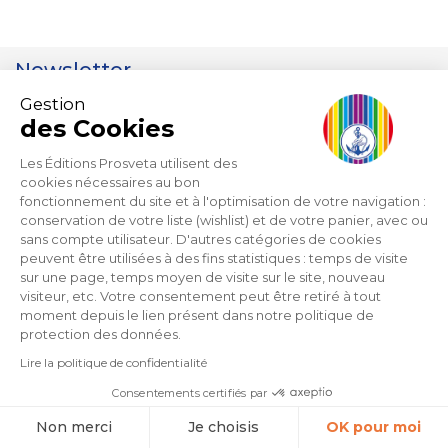
Newsletter
Gestion
Keep informed of new releases, special
des Cookies
offers and promotions
Les Éditions Prosveta utilisent des
cookies nécessaires au bon
fonctionnement du site et à l'optimisation de votre navigation :
conservation de votre liste (wishlist) et de votre panier, avec ou
I accept the terms and conditions as well as the privacy policy.
sans compte utilisateur. D'autres catégories de cookies
Protection of personal data.
peuvent être utilisées à des fins statistiques : temps de visite
sur une page, temps moyen de visite sur le site, nouveau
visiteur, etc. Votre consentement peut être retiré à tout
moment depuis le lien présent dans notre politique de
protection des données.
Lire la politique de confidentialité
Consentements certifiés par
Non merci
Je choisis
OK pour moi
ZI du Capitou 1277 Avenue Lachenaud