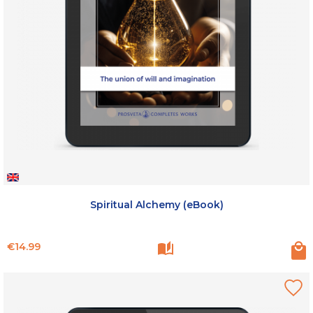
Spiritual Alchemy (eBook)
Price
€14.99