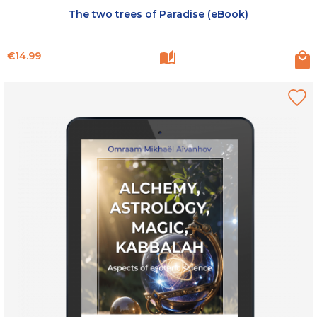
The two trees of Paradise (eBook)
Price
€14.99