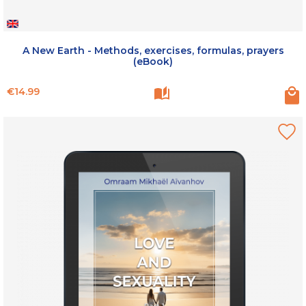
A New Earth - Methods, exercises, formulas, prayers
(eBook)
Price
€14.99