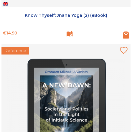
Know Thyself: Jnana Yoga (2) (eBook)
Price
€14.99
Reference