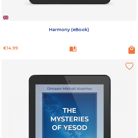
Harmony (eBook)
Price
€14.99