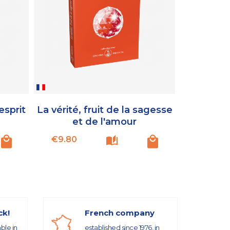
'esprit
La vérité, fruit de la sagesse
Commen
et de l'amour
réalise
Price
Pr
€9.80
€3.7
ck!
French company
able in
established since 1976, in