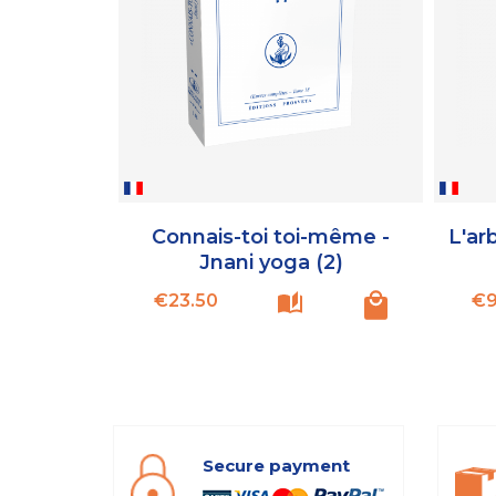
Connais-toi toi-même -
L'ar
Jnani yoga (2)
Price
€23.50
€9
Secure payment