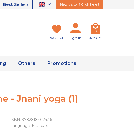
Best Sellers
New visitor ? Click here !
0
Sign in
Wishlist
( €0.00 )
ing
Others
Promotions
 - Jnani yoga (1)
ISBN: 9782818402436
Language: Français