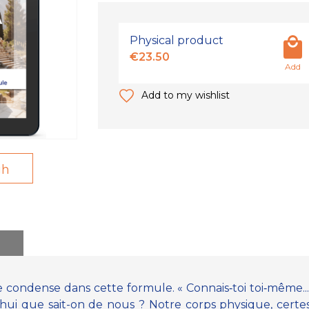
Physical product
€23.50
Add
Add to my wishlist
gh
 se condense dans cette formule. « Connais‑toi toi‑même... »
ui que sait-on de nous ? Notre corps physique, certes