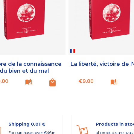
bre de la connaissance
La liberté, victoire de l
du bien et du mal
Price
Price
.80
€9.80
Shipping 0,01 €
Products in sto
For purchases over €46 in
all products are avail