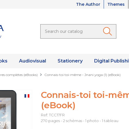
The Author
Themes
oks
Audiovisual
Stationery
Digital Publish
es complètes (eBooks)
Connais-toi toi-même - Jnani yoga (1) (eBook)
Connais-toi toi-même
(eBook)
Ref: TCC17FR
270 pages - 2 schémas - 1 photo - 1 tableau