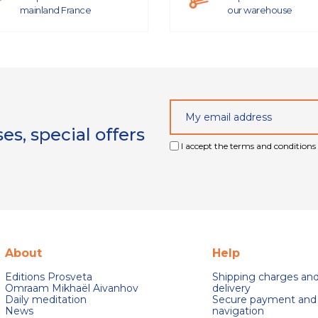
mainland France
our warehouse
s, special offers
I accept the terms and conditions 
About
Help
Editions Prosveta
Shipping charges an
Omraam Mikhaël Aivanhov
delivery
Daily meditation
Secure payment and
News
navigation