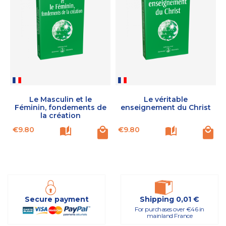
Le Masculin et le
Le véritable
Féminin, fondements de
enseignement du Christ
la création
Price
Price
P
€9.80
€9.80
Secure payment
Shipping 0,01 €
For purchases over €46 in
mainland France