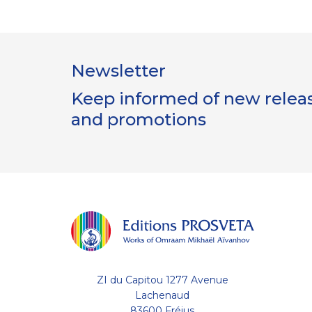
Newsletter
Keep informed of new release
and promotions
Gestion
des Cookies
Les Éditions Prosveta utilisent des
cookies nécessaires au bon
fonctionnement du site et à l'optimisation de votre
ZI du Capitou 1277 Avenue
navigation : conservation de votre liste (wishlist) et de
votre panier, avec ou sans compte utilisateur. D'autres
Lachenaud
catégories de cookies peuvent être utilisées à des fins
83600 Fréjus