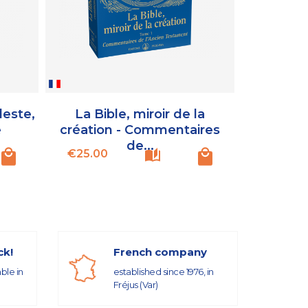
leste,
La Bible, miroir de la
e
création - Commentaires
de...
Price
€25.00
ck!
French company
able in
established since 1976, in
Fréjus (Var)