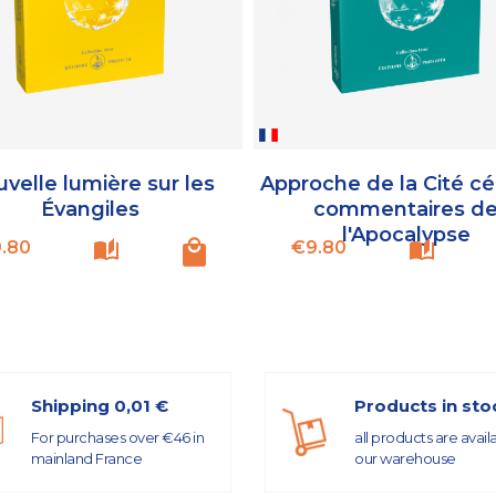
velle lumière sur les
Approche de la Cité cé
Évangiles
commentaires d
l'Apocalypse
Price
Price
.80
€9.80
Shipping 0,01 €
Products in sto
For purchases over €46 in
all products are avail
mainland France
our warehouse