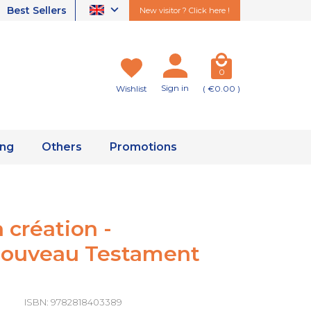
Best Sellers
New visitor ? Click here !
0
Sign in
Wishlist
( €0.00 )
ing
Others
Promotions
a création -
ouveau Testament
ISBN: 9782818403389