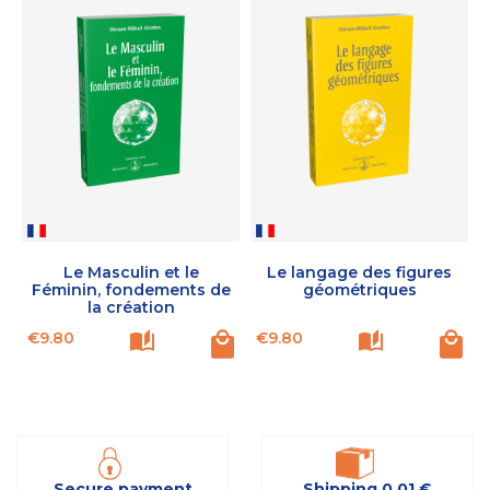
Le Masculin et le
Le langage des figures
Féminin, fondements de
géométriques
la création
Price
Price
P
€9.80
€9.80
Secure payment
Shipping 0,01 €