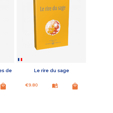
es de
Le rire du sage
Price
€9.80