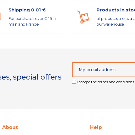
Shipping 0,01 €
Products in sto
For purchases over €46 in
all products are avail
mainland France
our warehouse
s, special offers
I accept the terms and conditions 
About
Help