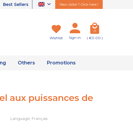
Best Sellers
New visitor ? Click here !
0
Sign in
Wishlist
( €0.00 )
ing
Others
Promotions
el aux puissances de
Language: Français