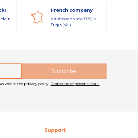
ck!
French company
able in
established since 1976, in
Fréjus (Var)
as well as the privacy policy.
Protection of personal data.
Support