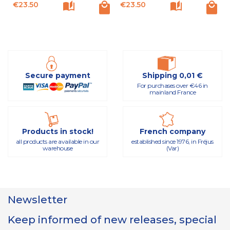
Price
Price
P
€23.50
€23.50
Secure payment
Shipping 0,01 €
For purchases over €46 in
mainland France
Products in stock!
French company
all products are available in our
established since 1976, in Fréjus
warehouse
(Var)
Newsletter
Keep informed of new releases, special