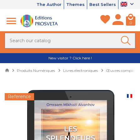
The Author
Themes
Best Sellers
0
New visitor ? Click here !
Produits Numériques
Livres électroniques
Œuvres complètes 
Reference