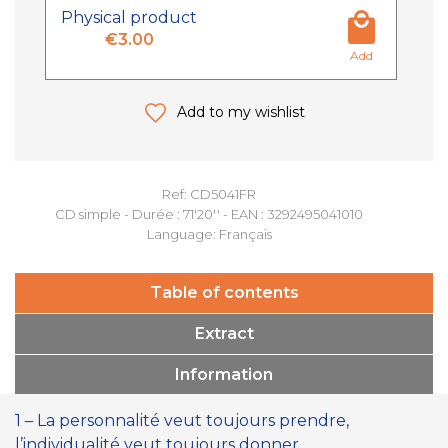
Physical product
€3.00
Add
Add to my wishlist
Ref: CD5041FR
CD simple - Durée : 71'20'' - EAN : 3292495041010
Language: Français
Table of contents
Extract
Information
1 – La personnalité veut toujours prendre,
l’individualité veut toujours donner