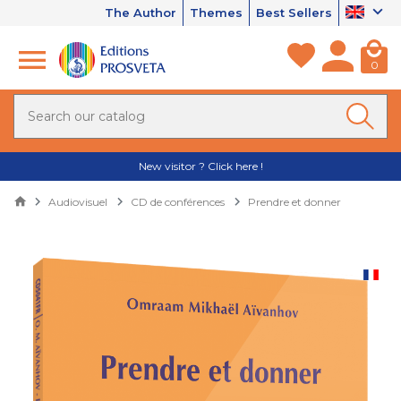
The Author
Themes
Best Sellers
0
New visitor ? Click here !
Audiovisuel
CD de conférences
Prendre et donner