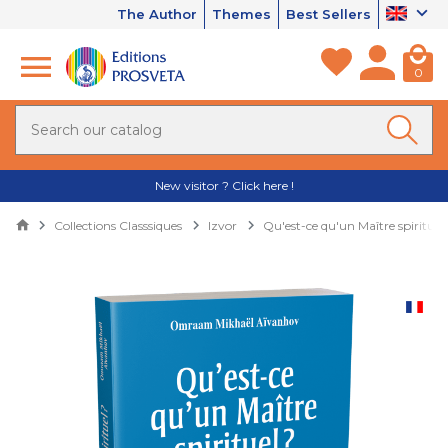
The Author
Themes
Best Sellers
0
New visitor ? Click here !
Collections Classsiques
Izvor
Qu'est-ce qu'un Maître spirituel