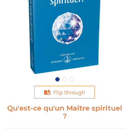
Flip through
Qu'est-ce qu'un Maître spirituel
?