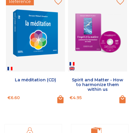
Reference
La méditation (CD)
Spirit and Matter - How
to harmonize them
within us
Price
Price
P
€6.60
€4.95