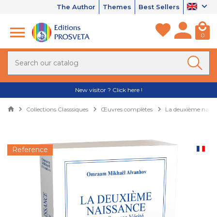
The Author
Themes
Best Sellers
0
New visitor ? Click here !
Collections Classsiques
Œuvres complètes
La deuxième naissa
Reference