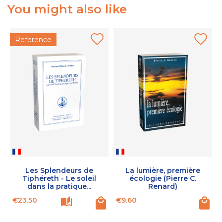
You might also like
Reference
Les Splendeurs de
La lumière, première
Tiphéreth - Le soleil
écologie (Pierre C.
dans la pratique...
Renard)
Price
Price
P
€23.50
€9.60