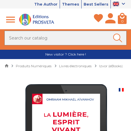
The Author
Themes
Best Sellers
0
New visitor ? Click here !
Produits Numériques
Livres électroniques
Izvor (eBooks)