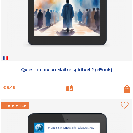
Qu'est-ce qu'un Maître spirituel ? (eBook)
Price
€6.49
Reference