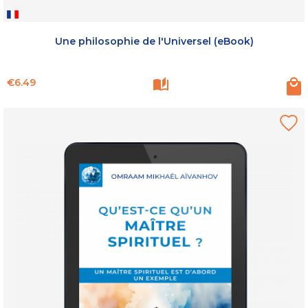
Une philosophie de l'Universel (eBook)
Price
€6.49