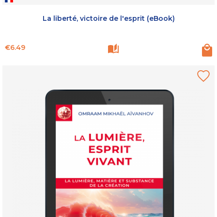
La liberté, victoire de l'esprit (eBook)
Price
€6.49