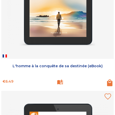
L'homme à la conquête de sa destinée (eBook)
Price
€6.49