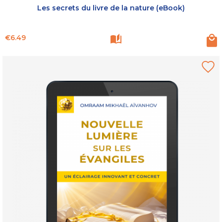
Les secrets du livre de la nature (eBook)
Price
€6.49