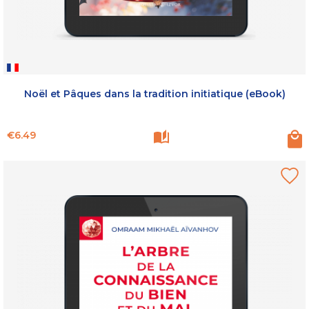
Noël et Pâques dans la tradition initiatique (eBook)
Price
€6.49