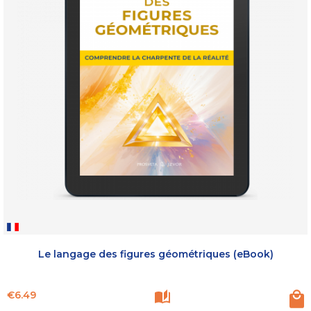
Le langage des figures géométriques (eBook)
Price
€6.49