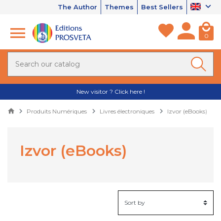
The Author
Themes
Best Sellers
0
New visitor ? Click here !
Produits Numériques
Livres électroniques
Izvor (eBooks)
Izvor (eBooks)