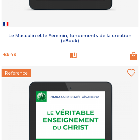
Le Masculin et le Féminin, fondements de la création
(eBook)
Price
€6.49
Reference