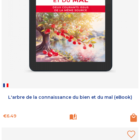
L'arbre de la connaissance du bien et du mal (eBook)
Price
€6.49