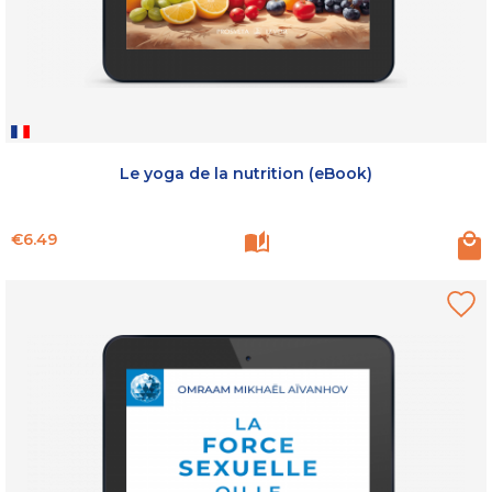
Le yoga de la nutrition (eBook)
Price
€6.49