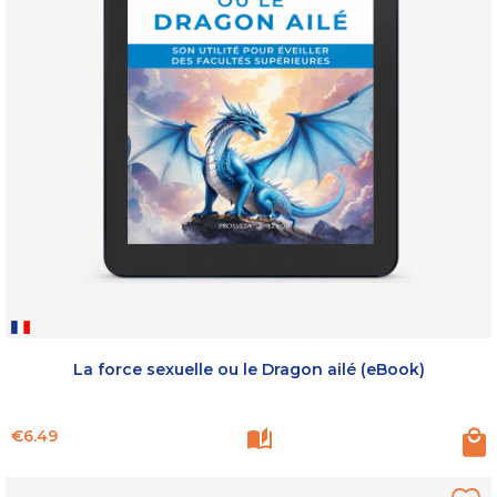
La force sexuelle ou le Dragon ailé (eBook)
Price
€6.49