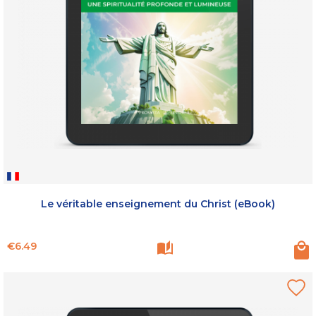
Le véritable enseignement du Christ (eBook)
Price
€6.49