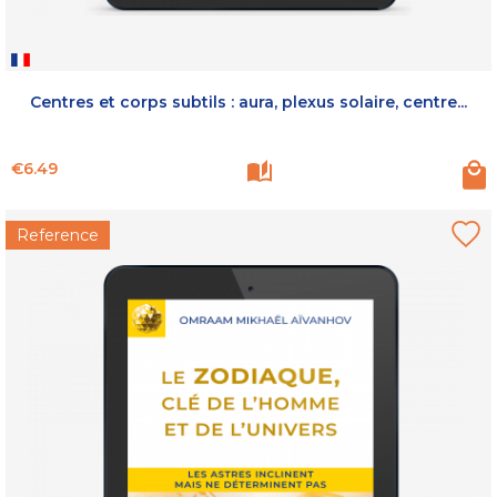
Centres et corps subtils : aura, plexus solaire, centre...
Price
€6.49
Reference