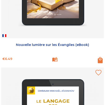
Nouvelle lumière sur les Évangiles (eBook)
Price
€6.49