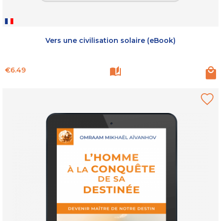
Vers une civilisation solaire (eBook)
Price
€6.49