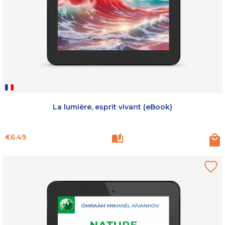
La lumière, esprit vivant (eBook)
Price
€6.49