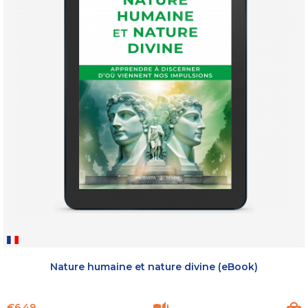
Nature humaine et nature divine (eBook)
Price
€6.49