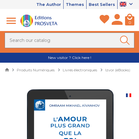
The Author
Themes
Best Sellers
0
New visitor ? Click here !
Produits Numériques
Livres électroniques
Izvor (eBooks)