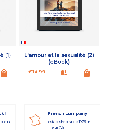
é (1)
L'amour et la sexualité (2)
(eBook)
Price
€14.99
ck!
French company
able in
established since 1976, in
Fréjus (Var)