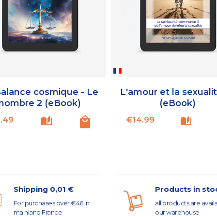
Balance cosmique - Le
L'amour et la sexualit
nombre 2 (eBook)
(eBook)
Price
Price
.49
€14.99
Shipping 0,01 €
Products in sto
For purchases over €46 in
all products are avail
mainland France
our warehouse