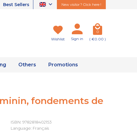
Best Sellers
New visitor ? Click here !
0
Sign in
Wishlist
( €0.00 )
ing
Others
Promotions
éminin, fondements de
ISBN: 9782818402153
Language: Français