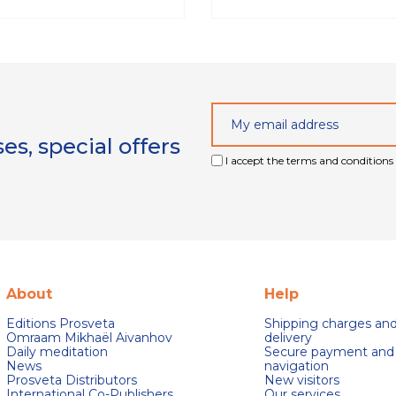
s, special offers
I accept the terms and conditions 
About
Help
Editions Prosveta
Shipping charges an
Omraam Mikhaël Aivanhov
delivery
Daily meditation
Secure payment and
News
navigation
Prosveta Distributors
New visitors
International Co-Publishers
Our services