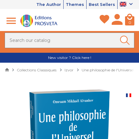
The Author
Themes
Best Sellers
0
New visitor ? Click here !
Collections Classsiques
Izvor
Une philosophie de l'Universel