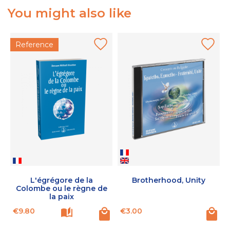
You might also like
Reference
L'égrégore de la
Brotherhood, Unity
Colombe ou le règne de
la paix
Price
Price
P
€9.80
€3.00