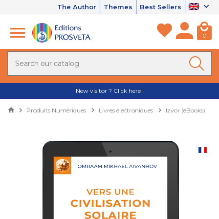
The Author
Themes
Best Sellers
0
New visitor ? Click here !
Produits Numériques
Livres électroniques
Izvor (eBooks)