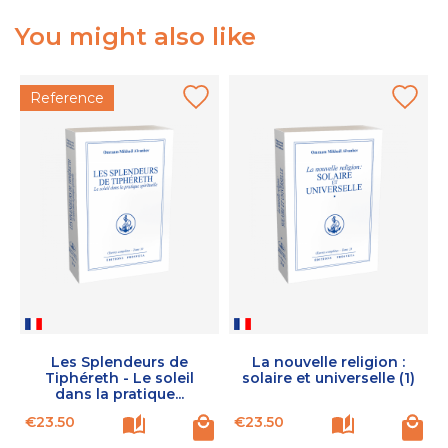
You might also like
Reference
Les Splendeurs de
La nouvelle religion :
Tiphéreth - Le soleil
solaire et universelle (1)
dans la pratique...
Price
Price
P
€23.50
€23.50