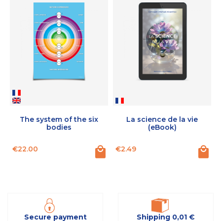
The system of the six
La science de la vie
bodies
(eBook)
Price
Price
P
€22.00
€2.49
Secure payment
Shipping 0,01 €