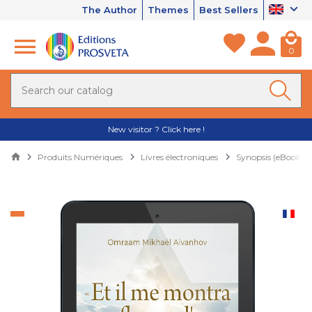
The Author
Themes
Best Sellers
0
New visitor ? Click here !
Produits Numériques
Livres électroniques
Synopsis (eBooks)