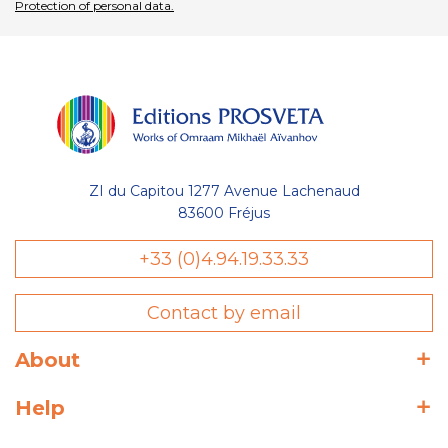
Protection of personal data.
ZI du Capitou 1277 Avenue Lachenaud
83600 Fréjus
Gestion
+33 (0)4.94.19.33.33
des Cookies
Contact by email
Les Éditions Prosveta utilisent des
cookies nécessaires au bon
fonctionnement du site et à l'optimisation de votre navigation :
About
conservation de votre liste (wishlist) et de votre panier, avec ou
sans compte utilisateur. D'autres catégories de cookies
Help
peuvent être utilisées à des fins statistiques : temps de visite
sur une page, temps moyen de visite sur le site, nouveau
visiteur, etc. Votre consentement peut être retiré à tout