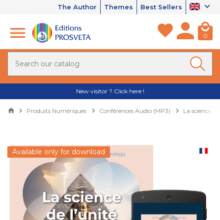
The Author
Themes
Best Sellers
0
New visitor ? Click here !
Produits Numériques
Conférences Audio (MP3)
La science de
Available only for download