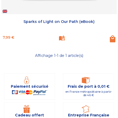
Sparks of Light on Our Path (eBook)
Prix
7,99 €
Affichage 1-1 de 1 article(s)
Paiement sécurisé
Frais de port à 0,01 €
en France métropolitaine à partir
de 46 €
Cadeau offert
Entreprise Française