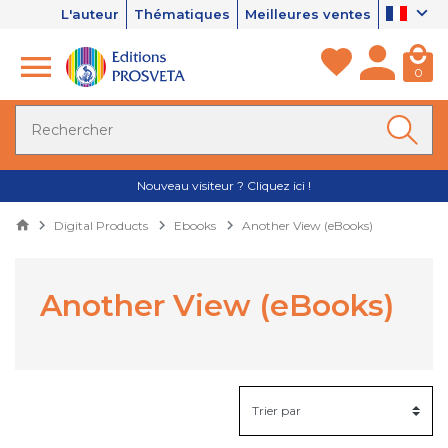
L'auteur
Thématiques
Meilleures ventes
0
Nouveau visiteur ? Cliquez ici !
Digital Products
Ebooks
Another View (eBooks)
Another View (eBooks)