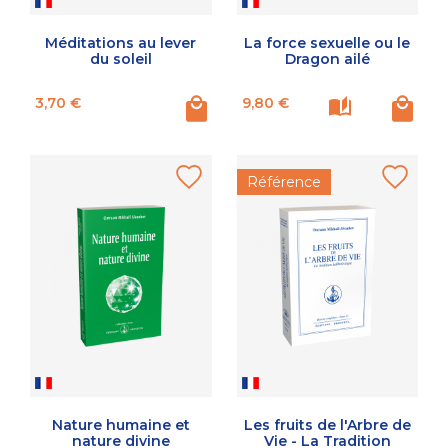
Méditations au lever
La force sexuelle ou le
du soleil
Dragon ailé
Prix
Prix
3,70 €
9,80 €
Référence
Nature humaine et
Les fruits de l'Arbre de
nature divine
Vie - La Tradition