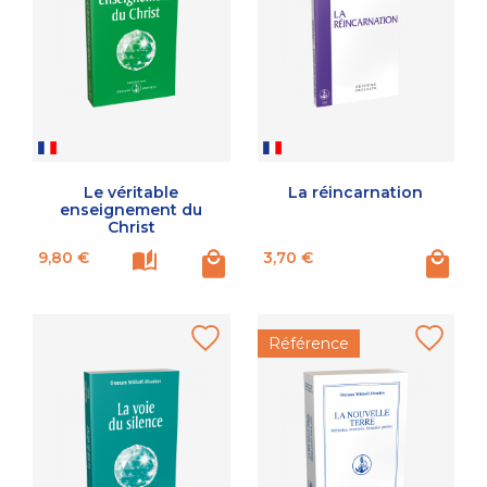
Le véritable
La réincarnation
enseignement du
Christ
Prix
Prix
9,80 €
3,70 €
Référence