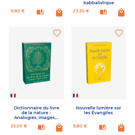
kabbalistique
Prix
Prix
9,80 €
23,50 €
Dictionnaire du livre
Nouvelle lumière sur
de la nature -
les Évangiles
Analogies, images,...
Prix
Prix
25,00 €
9,80 €