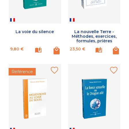
La voie du silence
La nouvelle Terre -
Méthodes, exercices,
formules, prières
Prix
Prix
9,80 €
23,50 €
Référence