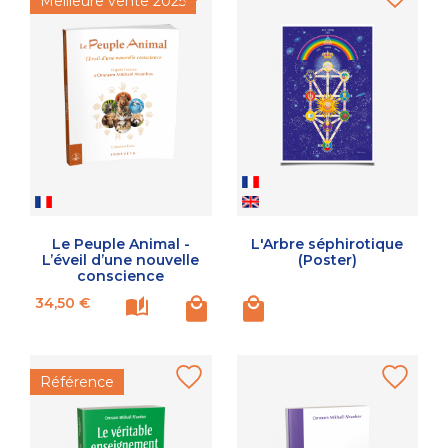
Meilleure vente 2025
Le Peuple Animal -
L'Arbre séphirotique
L’éveil d’une nouvelle
(Poster)
conscience
Prix
34,50 €
Référence