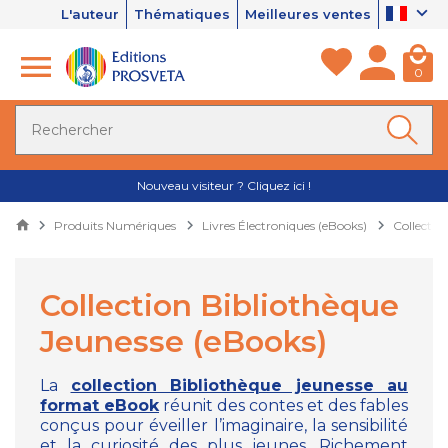
L'auteur
Thématiques
Meilleures ventes
0
Nouveau visiteur ? Cliquez ici !
Produits Numériques
Livres Électroniques (eBooks)
Collectio
Collection Bibliothèque
Jeunesse (eBooks)
La
collection Bibliothèque jeunesse au
format eBook
réunit des contes et des fables
conçus pour éveiller l’imaginaire, la sensibilité
et la curiosité des plus jeunes. Richement