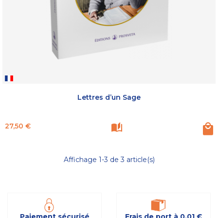
Lettres d’un Sage
Prix
27,50 €
Affichage 1-3 de 3 article(s)
Paiement sécurisé
Frais de port à 0,01 €