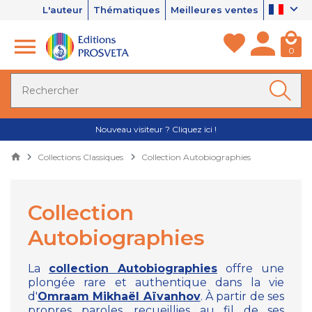
L'auteur
Thématiques
Meilleures ventes
0
Nouveau visiteur ? Cliquez ici !
Collections Classiques
Collection Autobiographies
Collection
Autobiographies
La
collection Autobiographies
offre une
plongée rare et authentique dans la vie
d'
Omraam Mikhaël Aïvanhov
. À partir de ses
propres paroles, recueillies au fil de ses