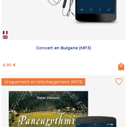
Concert en Bulgarie (MP3)
Prix
6,90 €
Uniquement en téléchargement (MP3)