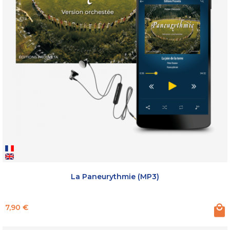
La Paneurythmie (MP3)
Prix
7,90 €