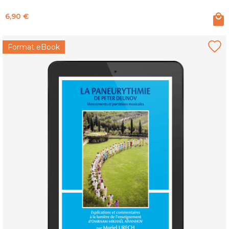
Prix
6,90 €
Format eBook