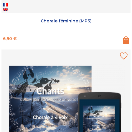
Chorale féminine (MP3)
Prix
6,90 €