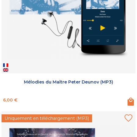
Mélodies du Maître Peter Deunov (MP3)
Prix
6,00 €
Uniquement en téléchargement (MP3)