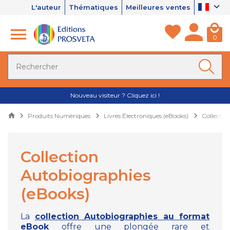
L'auteur
Thématiques
Meilleures ventes
0
Nouveau visiteur ? Cliquez ici !
Produits Numériques
Livres Électroniques (eBooks)
Collectio
Collection
Autobiographies
(eBooks)
La
collection Autobiographies au format
eBook
offre une plongée rare et