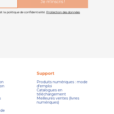
t la politique de confidentialité.
Protection des données
Support
son
Produits numériques : mode
ion
d'emploi
Catalogues en
téléchargement
s
Meilleures ventes (livres
numériques)
 de