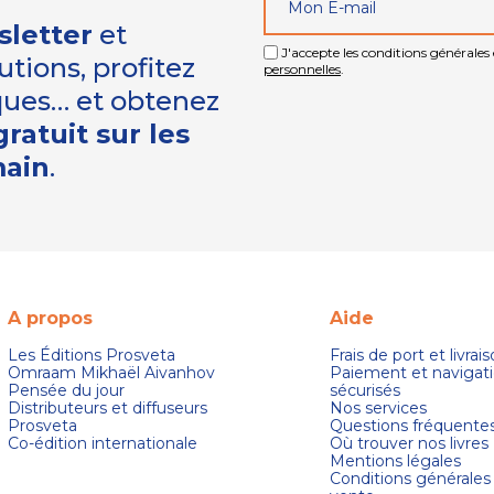
sletter
et
J'accepte les conditions générales e
tions, profitez
personnelles
.
iques… et obtenez
ratuit sur les
main
.
A propos
Aide
Les Éditions Prosveta
Frais de port et livrai
Omraam Mikhaël Aivanhov
Paiement et navigat
Pensée du jour
sécurisés
Distributeurs et diffuseurs
Nos services
Prosveta
Questions fréquente
Co-édition internationale
Où trouver nos livres
Mentions légales
Conditions générales