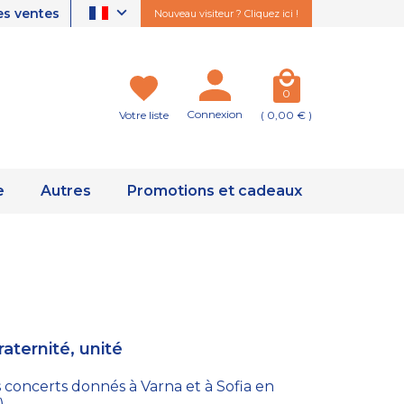
es ventes
Nouveau visiteur ? Cliquez ici !
0
Connexion
Votre liste
( 0,00 € )
e
Autres
Promotions et cadeaux
raternité, unité
concerts donnés à Varna et à Sofia en