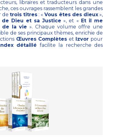
cteurs, libraires et traducteurs dans une
che, ces ouvrages rassemblent les grandes
r de
trois titres
: «
Vous êtes des dieux
»
,
de Dieu et sa Justice
»
, et «
Et il me
 de la vie
»
. Chaque volume offre une
sible de ses principaux thèmes, enrichie de
ections
Œuvres Complètes
et
Izvor
pour
index détaillé
facilite la recherche des