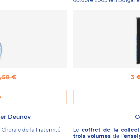
octobre 2003 (en Bulgarie)
5,50 €
3 
o
ter Deunov
C
 Chorale de la Fraternité
Le
coffret de la collec
trois volumes
de l’
ense