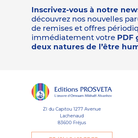
Inscrivez-vous à notre new
découvrez nos nouvelles paru
de remises et offres périod
immédiatement votre
PDF g
deux natures de l’être hu
Gestion
des Cookies
Les Éditions Prosveta utilisent des
cookies nécessaires au bon
fonctionnement du site et à l'optimisation de votre
ZI du Capitou 1277 Avenue
navigation : conservation de votre liste (wishlist) et de
votre panier, avec ou sans compte utilisateur. D'autres
Lachenaud
catégories de cookies peuvent être utilisées à des fins
83600 Fréjus
statistiques : temps de visite sur une page, temps moyen
de visite sur le site, nouveau visiteur, etc. Votre