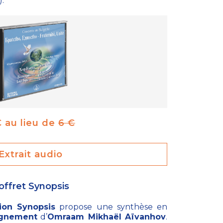
.
€ au lieu de
6 €
Extrait audio
offret Synopsis
tion Synopsis
propose une synthèse en
ignement
d’
Omraam Mikhaël Aïvanhov
.