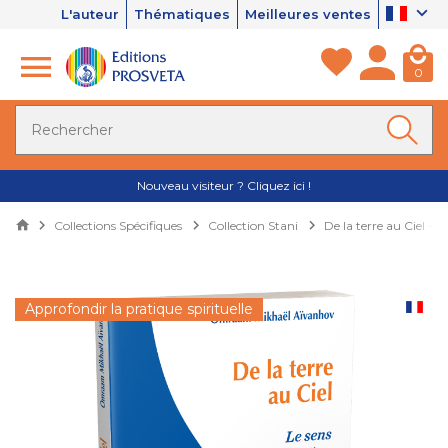
L'auteur
Thématiques
Meilleures ventes
0
Nouveau visiteur ? Cliquez ici !
Collections Spécifiques
Collection Stani
De la terre au Ciel - Le
Approfondir la pratique spirituelle