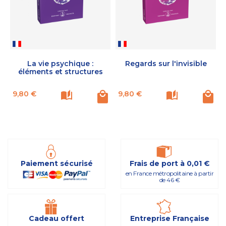
La vie psychique :
Regards sur l'invisible
éléments et structures
Prix
Prix
P
9,80 €
9,80 €
Paiement sécurisé
Frais de port à 0,01 €
en France métropolitaine à partir
de 46 €
Cadeau offert
Entreprise Française