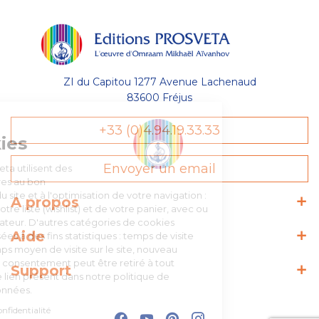
ZI du Capitou 1277 Avenue Lachenaud
83600 Fréjus
Gestion
+33 (0)4.94.19.33.33
des Cookies
Envoyer un email
Les Éditions Prosveta utilisent des
cookies nécessaires au bon
fonctionnement du site et à l'optimisation de votre navigation :
A propos
conservation de votre liste (wishlist) et de votre panier, avec ou
sans compte utilisateur. D'autres catégories de cookies
Aide
peuvent être utilisées à des fins statistiques : temps de visite
sur une page, temps moyen de visite sur le site, nouveau
visiteur, etc. Votre consentement peut être retiré à tout
Support
moment depuis le lien présent dans notre politique de
protection des données.
Lire la politique de confidentialité