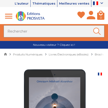
L'auteur
Thématiques
Meilleures ventes
0
Nouveau visiteur ? Cliquez ici !
Produits Numériques
Livres Électroniques (eBooks)
Brochures