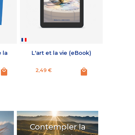
 la
L'art et la vie (eBook)
Créati
création 
Prix
Prix
2,49 €
6,49 €
Contempler la