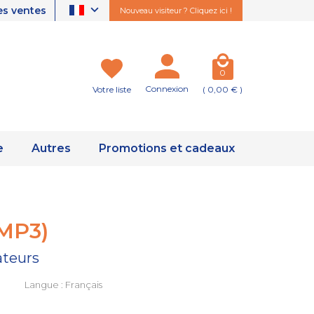
es ventes
Nouveau visiteur ? Cliquez ici !
0
Connexion
Votre liste
( 0,00 € )
e
Autres
Promotions et cadeaux
(MP3)
ateurs
Langue : Français