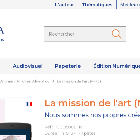
L'auteur
Thématiques
Meilleur
s
Audiovisuel
Papeterie
Édition Numériqu
d'Omraam Mikhaël AÏvanhov
La mission de l'art (MP3)
La mission de l'art 
Nous sommes nos propres cré
Réf : TCCD5008FR
Durée : 1h 19' 37'' - 7 pistes