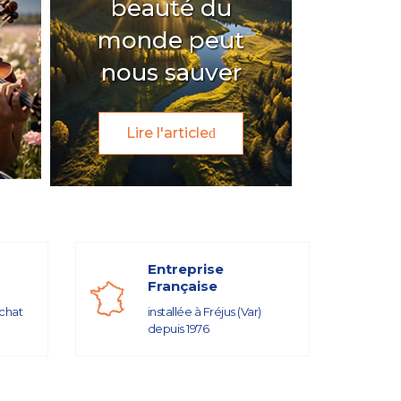
beauté du
monde peut
nous sauver
Lire l'article
Entreprise
Française
achat
installée à Fréjus (Var)
depuis 1976