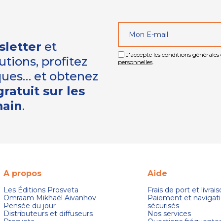
sletter
et
J'accepte les conditions générales e
tions, profitez
personnelles
.
iques… et obtenez
ratuit sur les
main
.
A propos
Aide
Les Éditions Prosveta
Frais de port et livrai
Omraam Mikhaël Aivanhov
Paiement et navigat
Pensée du jour
sécurisés
Distributeurs et diffuseurs
Nos services