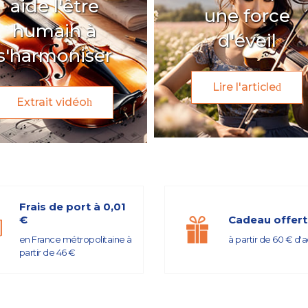
aide l'être
une force
humain à
d'éveil
s'harmoniser
Lire l'article
Extrait vidéo
Frais de port à 0,01
€
Cadeau offert
en France métropolitaine à
à partir de 60 € d'
partir de 46 €