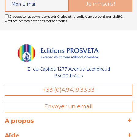
J'accepte les conditions générales et la politique de confidentialité.
Protection des données personnelles
.
ZI du Capitou 1277 Avenue Lachenaud
83600 Fréjus
Gestion
+33 (0)4.94.19.33.33
des Cookies
Envoyer un email
Les Éditions Prosveta utilisent des
cookies nécessaires au bon
fonctionnement du site et à l'optimisation de votre navigation :
A propos
conservation de votre liste (wishlist) et de votre panier, avec ou
sans compte utilisateur. D'autres catégories de cookies
Aide
peuvent être utilisées à des fins statistiques : temps de visite