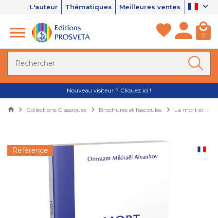
L'auteur
Thématiques
Meilleures ventes
0
Nouveau visiteur ? Cliquez ici !
Collections Classiques
Brochures et fascicules
La mort et la vi
Référence