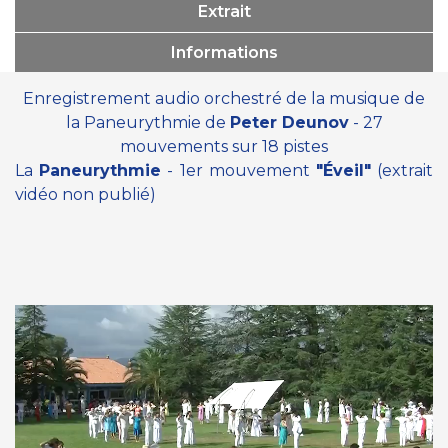
Extrait
Informations
Enregistrement audio orchestré de la musique de
la Paneurythmie de
Peter Deunov
- 27
mouvements sur 18 pistes
La
Paneurythmie
- 1er mouvement
"Éveil"
(extrait
vidéo non publié)