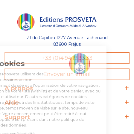
ZI du Capitou 1277 Avenue Lachenaud
83600 Fréjus
Gestion
+33 (0)4.94.19.33.33
des Cookies
Envoyer un email
Les Éditions Prosveta utilisent des
cookies nécessaires au bon
fonctionnement du site et à l'optimisation de votre navigation :
A propos
conservation de votre liste (wishlist) et de votre panier, avec ou
sans compte utilisateur. D'autres catégories de cookies
Aide
peuvent être utilisées à des fins statistiques : temps de visite
sur une page, temps moyen de visite sur le site, nouveau
visiteur, etc. Votre consentement peut être retiré à tout
Support
moment depuis le lien présent dans notre politique de
protection des données.
Lire la politique de confidentialité