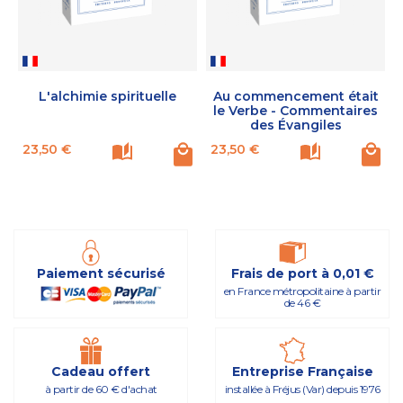
L'alchimie spirituelle
Au commencement était
le Verbe - Commentaires
des Évangiles
Prix
Prix
P
23,50 €
23,50 €
Paiement sécurisé
Frais de port à 0,01 €
en France métropolitaine à partir
de 46 €
Cadeau offert
Entreprise Française
à partir de 60 € d'achat
installée à Fréjus (Var) depuis 1976